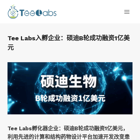
跳
到
内
容
Tee Labs入孵企业：硕迪B轮成功融资1亿美
元
T
ee Labs
孵化器企业：
硕
迪
B
轮成功
融资
1
亿美元，
利用先进的计算和结构药物设计平台加速开发改变患